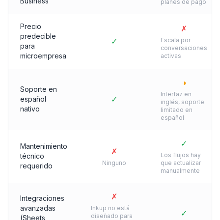
Business
planes de pago
Precio
✗
predecible
✓
Escala por
para
conversaciones
microempresa
activas
◑
Soporte en
Interfaz en
✓
español
inglés, soporte
nativo
limitado en
español
✓
Mantenimiento
✗
Los flujos hay
técnico
Ninguno
que actualizar
requerido
manualmente
✗
Integraciones
avanzadas
Inkup no está
✓
diseñado para
(Sheets,