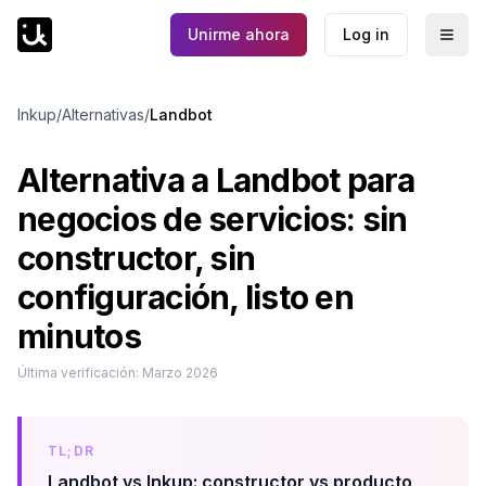
Unirme ahora
Log in
Togg
Inkup
/
Alternativas
/
Landbot
Alternativa a Landbot para
negocios de servicios: sin
constructor, sin
configuración, listo en
minutos
Última verificación:
Marzo 2026
TL;DR
Landbot vs Inkup: constructor vs producto