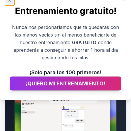
Clo
Entrenamiento gratuito!
Nunca nos perdonaríamos que te quedaras con
las manos vacías sin al menos beneficiarte de
¿Cómo funciona
Inkup?
nuestro entrenamiento
GRATUITO
donde
aprenderás a conseguir a ahorrar 1 hora al día
Esto es todo lo que puedes hacer
gestionando tus citas.
¡Solo para los 100 primeros!
¡QUIERO MI ENTRENAMIENTO!
Asistente hecho por y para a ti