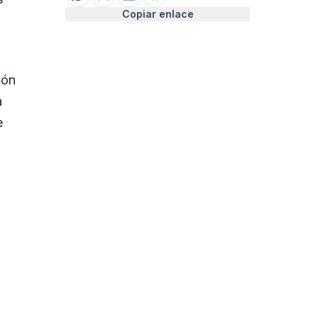
Copiar enlace
ión
a
e