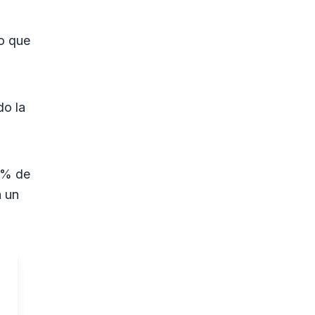
lo que
do la
 % de
a un