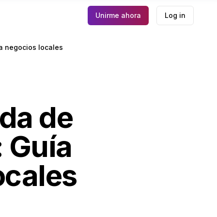
Unirme ahora
Log in
a negocios locales
ida de
 Guía
ocales