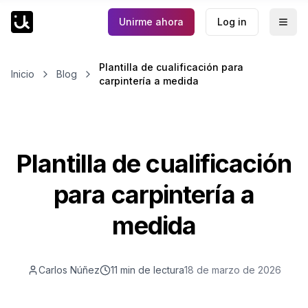
Unirme ahora
Log in
Togg
Plantilla de cualificación para
Inicio
Blog
carpintería a medida
Plantilla de cualificación
para carpintería a
medida
Carlos Núñez
11 min
de lectura
18 de marzo de 2026