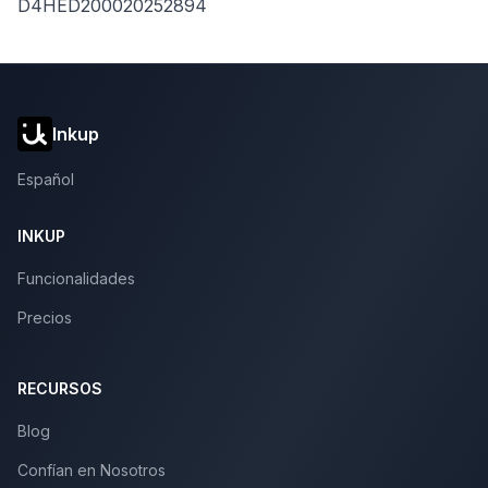
D4HED200020252894
Inkup
Español
INKUP
Funcionalidades
Precios
RECURSOS
Blog
Confían en Nosotros